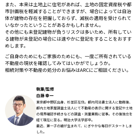
また、本来は土地上に住宅があれば、土地の固定資産税や都
市計画税を軽減することができますが、場合によっては自治
体が建物の存在を把握しておらず、減税の適用を受けられて
いなかったということがあるかもしれません。
その他にも未登記建物が負うリスクは多いため、所有してい
る建物が未登記の場合には速やかに登記をすることをおすす
めします。
ご自身のためにもご家族のためにも、一度ご所有されている
不動産の現状を確認してみてはいかがでしょうか。
相続対策や不動産の処分のお悩みはARCにご相談ください。
執筆/監修
白藤 幸一
東京都中野区出身、杉並区在住。都内司法書士法人に勤務後、
都内土地家屋調査士法人にて不動産の表示に関する登記や土地
の境界確認手続きなどの調査・測量業務に従事。その後独立を
経て現在に至る。明治大学法学部卒。
最近、第一子の娘が生まれて、にぎやかな毎日がスタートしま
した。